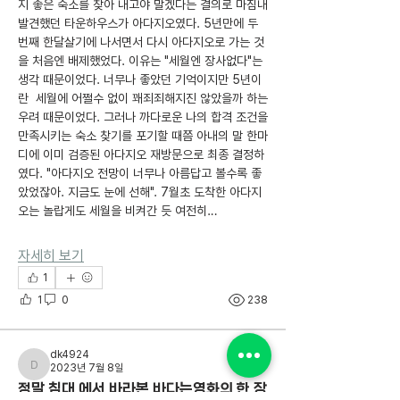
지 좋은 숙소를 찾아 내고야 말겠다는 결의로 마침내 
발견했던 타운하우스가 아다지오였다. 5년만에 두
번째 한달살기에 나서면서 다시 아다지오로 가는 것
을 처음엔 배제했었다. 이유는 "세월엔 장사없다"는 
생각 때문이었다. 너무나 좋았던 기억이지만 5년이
란  세월에 어쩔수 없이 꽤죄죄해지진 않았을까 하는 
우려 때문이었다. 그러나 까다로운 나의 합격 조건을 
만족시키는 숙소 찾기를 포기할 때쯤 아내의 말 한마
디에 이미 검증된 아다지오 재방문으로 최종 결정하
였다. "아다지오 전망이 너무나 아름답고 볼수록 좋
았었잖아. 지금도 눈에 선해". 7월초 도착한 아다지
오는 놀랍게도 세월을 비켜간 듯 여전히…
자세히 보기
1
1
0
238
dk4924
2023년 7월 8일
dk4924
정말 침대 에서 바라본 바다는영화의 한 장