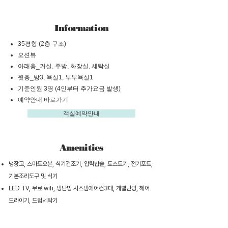
Information
35평형 (2층 구조)
​오션뷰
아래층_거실, 주방, 화장실, 세탁실
​윗층_방3, 욕실1, 부부욕실1
기준인원 3명 (4인부터 추가요금 발생)
예약안내 바로가기
객실예약안내
Amenities
냉장고, 스마트오븐, 식기건조기, 압력밥솥, 토스트기, 전기포트,
기본조리도구 및 식기
LED TV, 무료 wifi, 냉난방 시스템에어컨3대, 개별난방, 헤어
드라이기, 드럼세탁기
LED
무
냉
TV
료
난