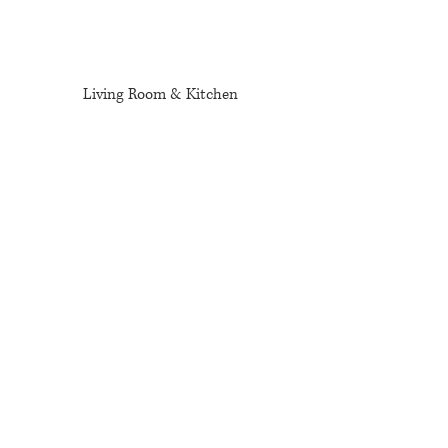
WIFI
방
시
스
템
Living Room & Kitchen