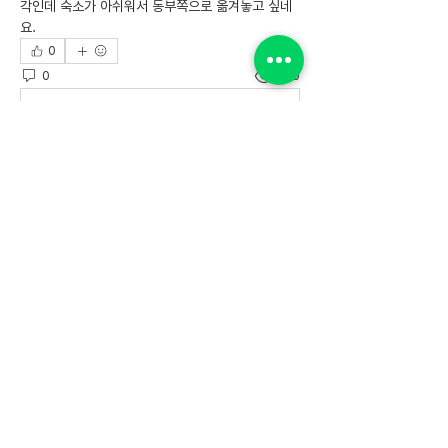
각인데 숙소가 아쉬워서 동부쪽으로 옮겨놓고 싶네
요.
0
0
370
댓글을 입력하세요.
소개
제주한달살기 더 하우스아다지오 이용후기를 확인해
보세요.
더 하우스 아다지오
ADD
_
제주특별자치도 서귀포시 대포복개로 50-10
TEL
_
010-9943-0611