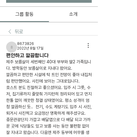
그룹 활동
소개
뒤로
8673826
2022년 8월 17일
8673826
편안하고 깔끔합니다
제주 보름살이 세번째인 40대 부부와 딸2 가족입니
다. 방학동안 보름살이로 지내다 왔어요.
깔끔하고 편안한 시설에 탁 트인 전망이 좋아 내집처
럼 편안했어요. 사진에 보이는 그대로입니다.
호스트 분도 친절하고 좋으셨어요. 입주 시 그릇, 수
저, 집기류까지 줄맞춰 가지런히 정리되어 있고 먼지 
한톨 없이 깨끗한 청결 상태였어요. 평소 성격이 엄
청 깔끔하신 듯..  전기, 수도 계량기도 입주 시 사진, 
퇴거시 사진찍고 요금정산 명확하게 해주셨구요. 
중문관광단지 가깝고 배달앱으로 다 배달 되고 가까
운 곳에 식당들도 있고 보름 사는 동안 불편함 없이 
잘 지내고 왔습니다. 다음엔 제주 동부에 머무를 생