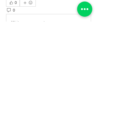
0
0
340
Write a comment...
소개
제주한달살기 더 하우스아다지오 이용후기를 확인해
보세요.
더 하우스 아다지오
ADD
_
제주특별자치도 서귀포시 대포복개로 50-10
TEL
_
010-9943-0611
Photograph by 올샷포토
Designed by 웹콕