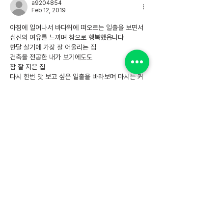
a9204854
Feb 12, 2019
아침에 일어나서 바다위에 떠오르는 일출을 보면서
심신의 여유를 느끼며 참으로 행복했읍니다
한달 살기에 가장 잘 어울리는 집
건축을 전공한 내가 보기에도도
참 잘 지은 집
다시 한번 맛 보고 싶은 일출을 바라보며 마시는 커
피
정말 좋았읍니니             
Like
Reply
소개
제주한달살기 더 하우스아다지오 이용후기를 확인해
보세요.